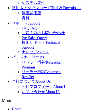
システム要件
試用版・ダウンロード
Trial & Downloads
無償試用版
資料
サポート
Support
FAQ
FAQ
ご購入前のお問い合わせ
Pre-Sales Query
技術サポート
Technical
Support
ナレッジベース
パートナー
Partners
リセラー様募集
Reseller
Program
リセラー申請
Become a
Reseller
当社について
About Us
会社プロフィール
About Us
お問い合わせ
About Us
Menu
Home