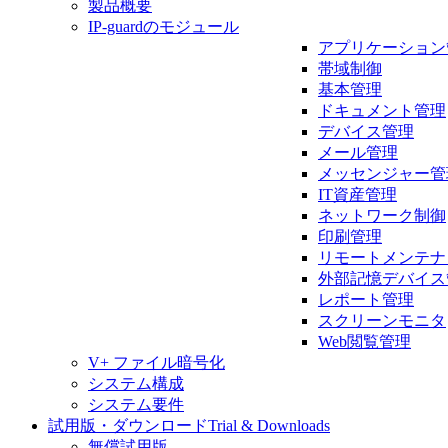
製品概要
IP-guardのモジュール
アプリケーション
帯域制御
基本管理
ドキュメント管理
デバイス管理
メール管理
メッセンジャー管
IT資産管理
ネットワーク制御
印刷管理
リモートメンテナ
外部記憶デバイス
レポート管理
スクリーンモニタ
Web閲覧管理
V+ ファイル暗号化
システム構成
システム要件
試用版・ダウンロード
Trial & Downloads
無償試用版