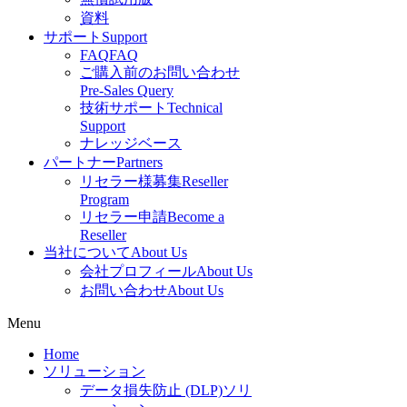
資料
サポート
Support
FAQ
FAQ
ご購入前のお問い合わせ
Pre-Sales Query
技術サポート
Technical
Support
ナレッジベース
パートナー
Partners
リセラー様募集
Reseller
Program
リセラー申請
Become a
Reseller
当社について
About Us
会社プロフィール
About Us
お問い合わせ
About Us
Menu
Home
ソリューション
データ損失防止 (DLP)ソリ