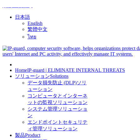
お問い合わせ
日本語
English
繁體中文
ไทย
Home
IP-guard | ELIMINATE INTERNAL THREATS
ソリューション
Solutions
データ損失防止 (DLP)ソリ
ューション
コンピュータとインターネ
ットの監視ソリューション
システム管理ソリューショ
ン
エンドポイントセキュリテ
ィ管理ソリューション
製品
Product