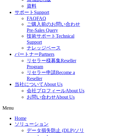
資料
サポート
Support
FAQ
FAQ
ご購入前のお問い合わせ
Pre-Sales Query
技術サポート
Technical
Support
ナレッジベース
パートナー
Partners
リセラー様募集
Reseller
Program
リセラー申請
Become a
Reseller
当社について
About Us
会社プロフィール
About Us
お問い合わせ
About Us
Menu
Home
ソリューション
データ損失防止 (DLP)ソリ