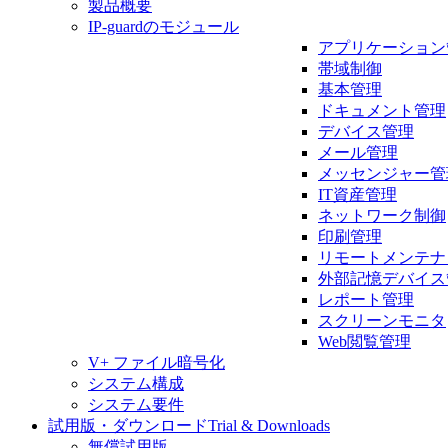
製品概要
IP-guardのモジュール
アプリケーション
帯域制御
基本管理
ドキュメント管理
デバイス管理
メール管理
メッセンジャー管
IT資産管理
ネットワーク制御
印刷管理
リモートメンテナ
外部記憶デバイス
レポート管理
スクリーンモニタ
Web閲覧管理
V+ ファイル暗号化
システム構成
システム要件
試用版・ダウンロード
Trial & Downloads
無償試用版