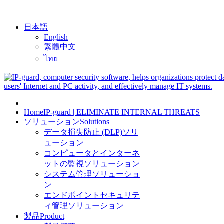
お問い合わせ
日本語
English
繁體中文
ไทย
Home
IP-guard | ELIMINATE INTERNAL THREATS
ソリューション
Solutions
データ損失防止 (DLP)ソリ
ューション
コンピュータとインターネ
ットの監視ソリューション
システム管理ソリューショ
ン
エンドポイントセキュリテ
ィ管理ソリューション
製品
Product