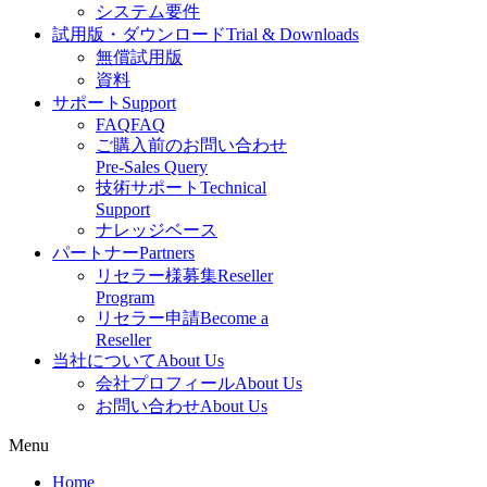
システム要件
試用版・ダウンロード
Trial & Downloads
無償試用版
資料
サポート
Support
FAQ
FAQ
ご購入前のお問い合わせ
Pre-Sales Query
技術サポート
Technical
Support
ナレッジベース
パートナー
Partners
リセラー様募集
Reseller
Program
リセラー申請
Become a
Reseller
当社について
About Us
会社プロフィール
About Us
お問い合わせ
About Us
Menu
Home