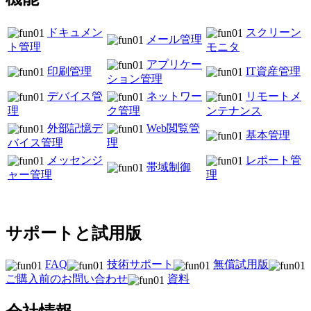
ドキュメン
スクリーン
メール管理
ト管理
モニタ
アプリケー
印刷管理
IT資産管理
ション管理
デバイス管
ネットワー
リモートメ
理
ク管理
ンテナンス
外部記憶デ
Web閲覧管
基本管理
バイス管理
理
メッセンジ
レポート管
帯域制御
ャー管理
理
サポートと試用版
FAQ
技術サポート
無償試用版
ご購入前のお問い合わせ
資料