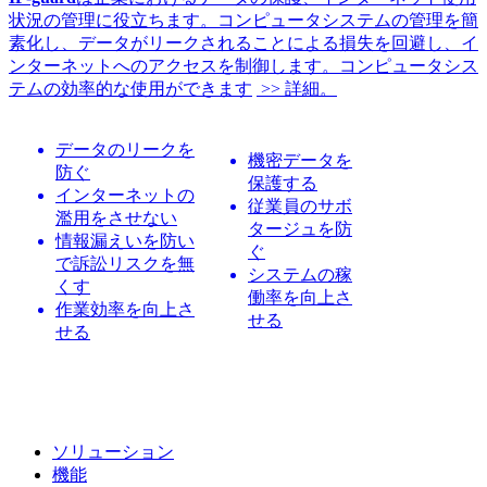
状況の管理に役立ちます。コンピュータシステムの管理を簡
素化し、データがリークされることによる損失を回避し、イ
ンターネットへのアクセスを制御します。コンピュータシス
テムの効率的な使用ができます
>> 詳細。
データのリークを
機密データを
防ぐ
保護する
インターネットの
従業員のサボ
濫用をさせない
タージュを防
情報漏えいを防い
ぐ
で訴訟リスクを無
システムの稼
くす
働率を向上さ
作業効率を向上さ
せる
せる
ソリューション
機能